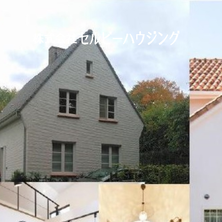
ユーロ・S・ノース｜兵庫県赤穂市の自由設
計の住宅メーカー ツーバイフォーの[セルビ
ーハウジング]